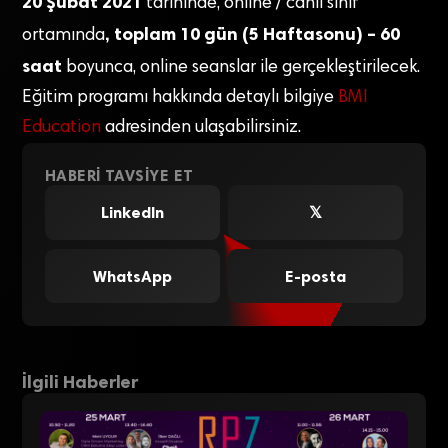
20 Şubat 2021
tarihinde, online / canlı sınıf
, toplam 10 gün (5 Haftasonu) – 60
ortamında
saat
boyunca, online seanslar ile gerçekleştirilecek.
Eğitim programı hakkında detaylı bilgiye
BMI
Education
adresinden ulaşabilirsiniz.
HABERI TAVSIYE ET
LinkedIn
𝕏
WhatsApp
E-posta
İlgili Haberler