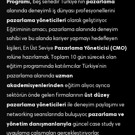
Programı,
pazarlama
beş senedir Türkiye’nin
alanında deneyimli iş dünyası profesyonellerini
pazarlama yöneticileri
olarak geliştiriyor.
Eğitiminin amacı, pazarlama alanında deneyim
sahibi ve bu alanda kariyer yapmayı hedefleyen
Pazarlama Yöneticisi (CMO)
kişileri, En Üst Seviye
rolüne hazırlamak. Toplam 10 gün sürecek olan
eğitim programında katılımcılar Türkiye’nin
uzman
pazarlama alanında
akademisyenlerinden
eğitim alıyor, ayrıca
üst düzey
sektörün önde gelen firmalarının
pazarlama yöneticileri
ile deneyim paylaşımı ve
pazarlama ve
networking seanslarında buluşuyor,
yönetim danışmanlarıyla
güncel case study ve
uygulama çalışmaları gerçekleştiriyorlar.