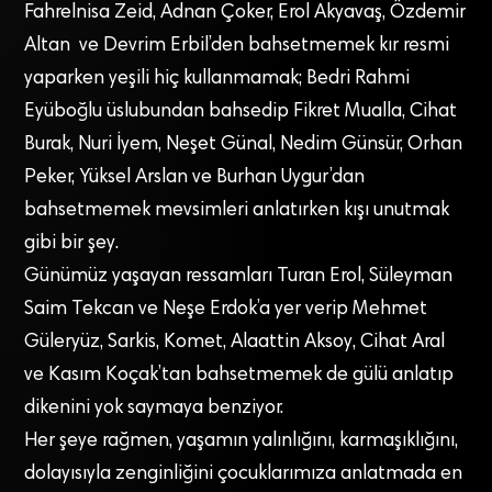
Fahrelnisa Zeid, Adnan Çoker, Erol Akyavaş, Özdemir
Altan ve Devrim Erbil’den bahsetmemek kır resmi
yaparken yeşili hiç kullanmamak; Bedri Rahmi
Eyüboğlu üslubundan bahsedip Fikret Mualla, Cihat
Burak, Nuri İyem, Neşet Günal, Nedim Günsür, Orhan
Peker, Yüksel Arslan ve Burhan Uygur’dan
bahsetmemek mevsimleri anlatırken kışı unutmak
gibi bir şey.
Günümüz yaşayan ressamları Turan Erol, Süleyman
Saim Tekcan ve Neşe Erdok’a yer verip Mehmet
Güleryüz, Sarkis, Komet, Alaattin Aksoy, Cihat Aral
ve Kasım Koçak’tan bahsetmemek de gülü anlatıp
dikenini yok saymaya benziyor.
Her şeye rağmen, yaşamın yalınlığını, karmaşıklığını,
dolayısıyla zenginliğini çocuklarımıza anlatmada en