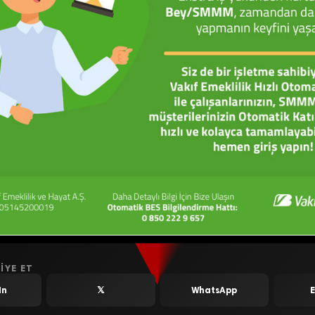
IYE ET
In
𝕏
WhatsApp