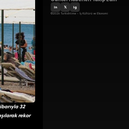
in
𝕏
ig
©2026 Turkishtime – İş Kültürü ve Ekonomi
ibarıyla 32
aşılarak rekor