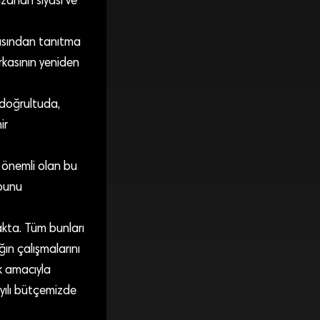
zanan siyasi ve
çısından tanıtma
rkasının yeniden
 doğrultuda,
ir
n önemli olan bu
 bunu
akta. Tüm bunları
ğın çalışmalarını
 amacıyla
yılı bütçemizde