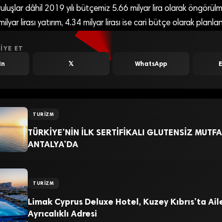
kuruluşlar dâhil 2019 yılı bütçemiz 5.66 milyar lira olarak öngörül
lyar lirası yatırım, 4.34 milyar lirası ise cari bütçe olarak planl
IYE ET
In
𝕏
WhatsApp
TURIZM
TÜRKİYE’NİN İLK SERTİFİKALI GLUTENSİZ MUTF
ANTALYA’DA
TURIZM
Limak Cyprus Deluxe Hotel, Kuzey Kıbrıs’ta Aile
Ayrıcalıklı Adresi