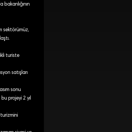
a bakanlığının
zm sektörümüz,
aştı.
li turiste
syon satışları
kasım sonu
bu projeyi 2 yıl
turizmini