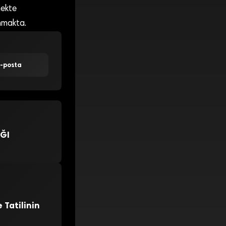
mekte
anmakta.
E-posta
AĞI
 Tatilinin