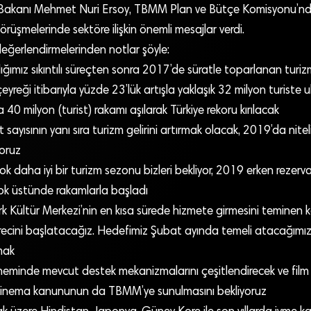
 Bakanı Mehmet Nuri Ersoy, TBMM Plan ve Bütçe Komisyonu’nd
örüşmelerinde sektöre ilişkin önemli mesajlar verdi.
eğerlendirmelerinden notlar şöyle:
ğımız sıkıntılı süreçten sonra 2017’de süratle toparlanan turi
reği itibarıyla yüzde 23’lük artışla yaklaşık 32 milyon turiste ul
la 40 milyon (turist) rakamı aşılarak Türkiye rekoru kırılacak
 sayısının yanı sıra turizm gelirini artırmak olacak, 2019’da nitelik
oruz
k daha iyi bir turizm sezonu bizleri bekliyor, 2019 erken rezerva
k üstünde rakamlarla başladı
k Kültür Merkezi’nin en kısa sürede hizmete girmesini teminen 
sürecini başlatacağız. Hedefimiz Şubat ayında temeli atacağımız 
mak
minde mevcut destek mekanizmalarını çeşitlendirecek ve film 
i sinema kanununun da TBMM’ye sunulmasını bekliyoruz