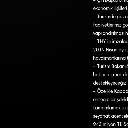
– Çin başta olma
ekonomik ilişkile
– Turizmde pazar 
faaliyetlerimiz ç
yapılandırılması 
– THY ile imzalad
2019 Nisan ayı i
havalimanlarına t
– Turizm Bakanlığ
hatları açmak değ
destekleyeceğiz
– Özelikle Kapad
entegre bir şekil
tamamlamak üzer
seyahat acentele
943 milyon TL öde