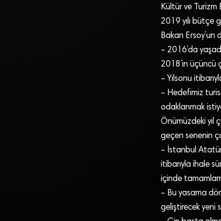
Kültür ve Turizm
2019 yılı bütçe g
Bakan Ersoy’un d
– 2016’da yaşadı
2018’in üçüncü çey
– Yılsonu itibarıy
– Hedefimiz turist
odaklanmak istiy
Önümüzdeki yıl ço
geçen senenin ço
– İstanbul Atatür
itibarıyla ihale 
içinde tamamla
– Bu yasama döne
geliştirecek yen