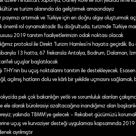
k üzere Hindistan, Japonya, Güney Kore ile son yıllarda ivme ka
ri kültür ve turizm alanında da geliştirmek amacındayız
payımızı artırmak ve Türkiye için en doğru algıyı oluşturmak a
ok önemli rol oynamaktadır. Bu doğrultuda, turizmde Türkiye ma
hususu 2019 tanıtım faaliyetlerimizin odak noktası olacak
ığımız protokol ile Direkt Turizm Hamlesi’ni hayata geçirdik. Bu
tibarıyla 13 hatta, 67 frekansla Antalya, Bodrum, Dalaman, İzm
arifeli uçuşlar başlatılacak
ı THY’nin bu uçuş noktalarını tanıtım ile destekleyecek. Esase
il, açılmış hatların dolu ve kârlı bir şekilde uçmasını sağlamak,
okya’da pek çok bakanlığın yetki ve sorumluluk alanları çakışm
de ele alarak bürokrasiyi azaltacağına inandığımız alan başkanlı
eyiz; yakında TBMM’ye gelecek – Rekabet gücümüzü korumak
rine uçuş ve kurvaziyer desteği uygulaması kapsamında 2019 
nek ayrılmıştır