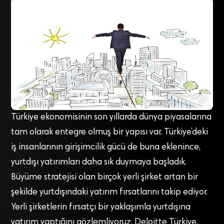
Türkiye ekonomisinin son yıllarda dünya piyasalarına
tam olarak entegre olmuş bir yapısı var. Türkiye’deki
iş insanlarının girişimcilik gücü de buna eklenince,
yurtdışı yatırımları daha sık duymaya başladık.
Büyüme stratejisi olan birçok yerli şirket artan bir
şekilde yurtdışındaki yatırım fırsatlarını takip ediyor.
Yerli şirketlerin fırsatçı bir yaklaşımla yurtdışına
yatırım yaptığını gözlemliyoruz. Deloitte Türkiye,