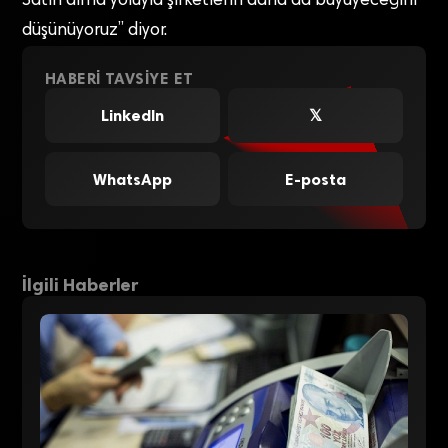
Satın alma yoluyla şirketlerin daha da büyüyeceğini
düşünüyoruz” diyor.
HABERI TAVSIYE ET
LinkedIn
𝕏
WhatsApp
E-posta
İlgili Haberler