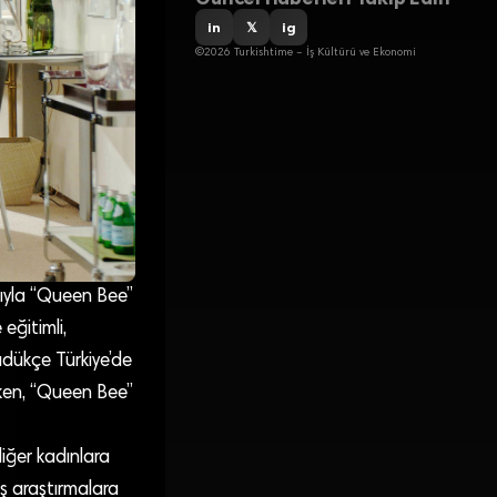
in
𝕏
ig
©2026 Turkishtime – İş Kültürü ve Ekonomi
dıyla “Queen Bee”
eğitimli,
üdükçe Türkiye’de
irken, “Queen Bee”
iğer kadınlara
mış araştırmalara