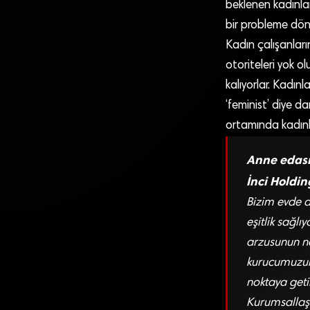
beklenen kadınları
bir probleme dönü
Kadın çalışanlar
otoriteleri yok 
kalıyorlar. Kadınl
‘feminist’ diye da
ortamında kadınla
Anne edası
İnci Holdin
Bizim evde a
eşitlik sağl
arzusunun na
kurucumuzun
noktaya geti
Kurumsallaş