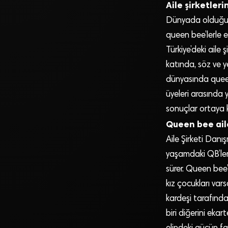
Aile şirketle
Dünyada olduğu g
queen bee’lerle e
Türkiye’deki aile 
katında, söz ve y
dünyasında queen b
üyeleri arasında 
sonuçlar ortaya k
Queen bee ail
Aile Şirketi Dan
yaşamdaki QB’ler
sürer. Queen bee’l
kız çocukları vars
kardeşi tarafından
biri diğerini ekart