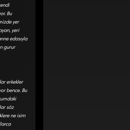
kendi
or. Bu
mizde yer
yan, yeri
 anne edasıyla
n gurur
lar erkekler
iyor bence. Bu
urumdaki
lar söz
lere ne isim
llarca