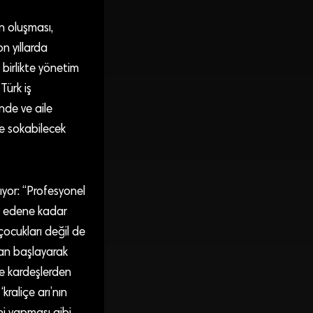
n oluşması,
n yıllarda
e birlikte yönetim
Türk iş
inde ve aile
ye sokabilecek
yor: “Profesyonel
rk edene kadar
çocukları değil de
ndan başlayarak
se kardeşlerden
kraliçe arı’nın