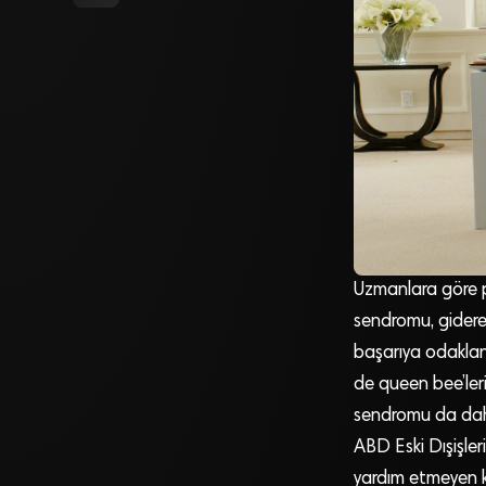
Uzmanlara göre p
sendromu, giderek
başarıya odaklan
de queen bee’leri
sendromu da daha
ABD Eski Dışişle
yardım etmeyen kad