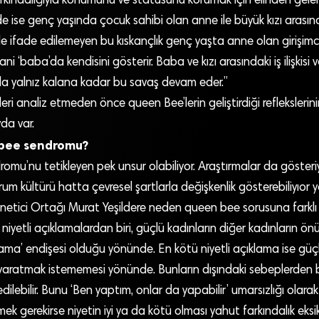
rkındalığıyla konumunu ve statüsünü korumak için elinden gelen
e ise genç yaşında çocuk sahibi olan anne ile büyük kızı arası
rle ifade edilemeyen bu kıskançlık genç yaşta anne olan girişimci
ni ‘baba’da kendisini gösterir. Baba ve kızı arasındaki iş ilişkisi 
nda yalnız kalana kadar bu savaş devam eder.”
tleri analiz etmeden önce queen Bee’lerin geliştirdiği refleksleri
da var.
bee sendromu?
mu’nu tetikleyen pek unsur olabiliyor. Araştırmalar da gösteri
um kültürü hatta çevresel şartlarla değişkenlik gösterebiliyıor ya
tici Ortağı Murat Yeşildere neden queen bee sorusuna farklı
yi niyetli açıklamalardan biri, güçlü kadınların diğer kadınların
ama’ endişesi olduğu yönünde. En kötü niyetli açıklama ise güçl
 yaratmak istememesi yönünde. Bunların dışındaki sebeplerden biri
e edilebilir. Bunu ‘Ben yaptım, onlar da yapabilir’ umarsızlığı ola
 gerekirse niyetin iyi ya da kötü olması yahut farkındalık eksik