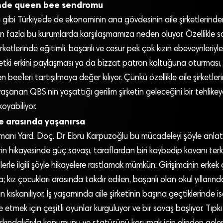
rinde queen bee sendromu
ibi Türkiye’de de ekonominin ana gövdesinin aile şirketlerinde
n fazla bu kurumlarda karşılaşmamıza neden oluyor. Özellikle so
şirketlerinde eğitimli, başarılı ve cesur pek çok kızın ebeveynleriyl
etki erkini paylaşması ya da bizzat patron koltuğuna oturması, 
ee’leri tartışılmaya değer kılıyor. Çünkü özellikle aile şirketler
yaşanan QBS’nin yaşattığı gerilim şirketin geleceğini bir tehlike
oyabiliyor.
e arasında yaşanırsa
ışmanı Yard. Doç. Dr Ebru Karpuzoğlu bu mücadeleyi şöyle anlatı
in hikayesinde güç savaşı, taraflardan biri kaybedip kovanı te
erle ilgili şöyle hikayelere rastlamak mümkün: Girişimcinin erkek 
a; kız çocukları arasında takdir edilen, başarılı olan okul yılları
 kıskanılıyor. İş yaşamında aile şirketinin başına geçtiklerinde i
e etmek için çeşitli oyunlar kurguluyor ve bir savaş başlıyor. Tıpkı ‘