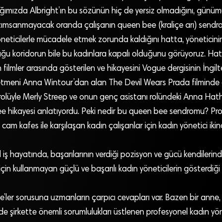
tığımızda Albright’ın bu sözünün hiç de yersiz olmadığını, gün
azımsanmayacak oranda çalışanın queen bee (kraliçe arı) send
eticilerle mücadele etmek zorunda kaldığını hatta, yöneticinin (
ğu koridorun bile bu kadınlara kapalı olduğunu görüyoruz. H
filmler arasında gösterilen ve hikayesini Vogue dergisinin İngi
tmeni Anna Wintour’dan alan The Devil Wears Prada filminde
 rolüyle Merly Streep ve onun genç asistanı rolündeki Anna Ha
e hikayesi anlatıyordu. Peki nedir bu queen bee sendromu? Pro
am kafes ile karşılaşan kadın çalışanlar için kadın yönetici iki
iş hayatında, başarılarının verdiği pozisyon ve gücü kendilerin
için kullanmayan güçlü ve başarılı kadın yöneticilerin gösterdiği r
ler sorusuna uzmanların çarpıcı cevapları var. Bazen bir anne,
de şirkette önemli sorumlulukları üstlenen profesyonel kadın yöne