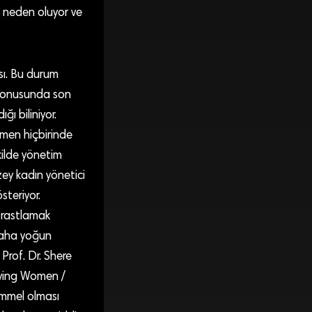
e neden oluyor ve
sı. Bu durum
 konusunda son
ı biliniyor.
hemen hiçbirinde
kilde yönetim
zey kadın yönetici
steriyor.
e rastlamak
 daha yoğun
Prof. Dr. Shere
oving Women /
mmel olması