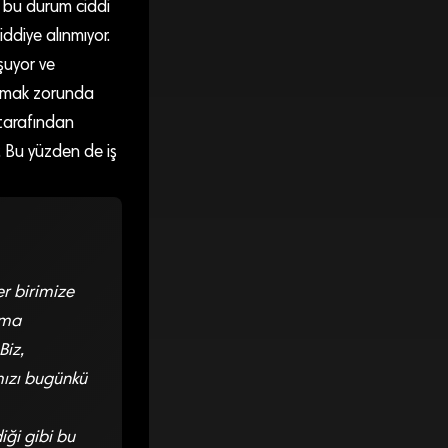
da bu durum ciddi
ddiye alınmıyor.
şuyor ve
anmak zorunda
i tarafından
r. Bu yüzden de iş
er birimize
lma
Biz,
mızı bugünkü
ği gibi bu