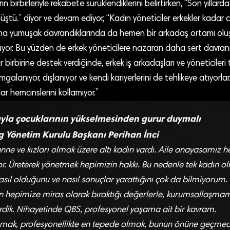
n birbirleriyle rekabete sürüklendiklerini belirtirken, “Son yıllar
ştü.” diyor ve devam ediyor, “Kadın yöneticiler erkekler kadar ci
ına yumuşak davrandıklarında da hemen bir arkadaş ortamı olu
oluyor. Bu yüzden de erkek yöneticilere nazaran daha sert davr
ar birbirine destek verdiğinde, erkek iş arkadaşları ve yöneticiler
mgalanıyor, dışlanıyor ve kendi kariyerlerini de tehlikeye atıyorla
r hemcinslerini kollamıyor.”
yla çocuklarının yükselmesinden gurur duymalı
g Yönetim Kurulu Başkanı Perihan İnci
nne ve kızları olmak üzere altı kadın vardı. Aile anayasamız h
ıyor. Üreterek yönetmek hepimizin hakkı. Bu nedenle tek kadın o
sıl olduğunu ve nasıl sonuçlar yarattığını çok da bilmiyorum. 
 hepimize miras olarak bıraktığı değerlerle, kurumsallaşma
rdik. Nihayetinde QBS, profesyonel yaşama ait bir kavram.
mak, profesyonellikte en tepede olmak, bunun önüne geçmedi