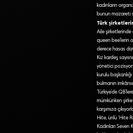
kadınların organ
bunun mazareti s
Türk şirketler
Aile şirketlerind
queen bee’lerin 
derece hasas davra
Kız kardeş sayısn
yönetici pozisyo
kurulu başkanlığı
bulmanın imkânsız
Türkiye’de QB’ler
mümkünken şirketl
karşımıza çıkıyor
Hite, ünlü ‘Hite
Kadınları Seven