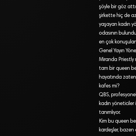
şöyle bir göz at
şirkette hiç de 
yaşayan kadın yön
odasının bulundu
en çok konuşulan 
Genel Yayın Yöne
Miranda Priestly
tam bir queen be
hayatında zaten c
kafes mi?
QBS, profesyonel 
kadın yöneticiler 
tanımlıyor.
Kim bu queen bee’
kardeşler, bazen 