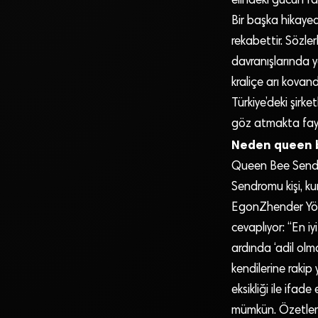
elindeki gücün fa
Bir başka hikayed
rekabettir. Sözle
davranışlarında ya
kraliçe arı kova
Türkiye’deki şirke
göz atmakta fay
Neden queen 
Queen Bee Sendro
Sendromu kişi, kur
EgonZhender Yöne
cevaplıyor: “En i
ardında ‘adil olm
kendilerine rakip
eksikliği ile ifad
mümkün. Özetlemek