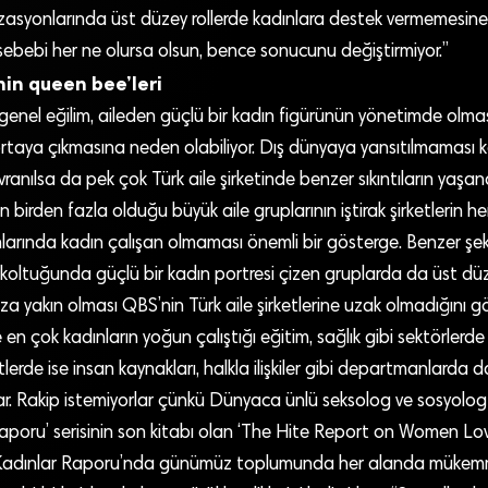
izasyonlarında üst düzey rollerde kadınlara destek vermemesin
ebebi her ne olursa olsun, bence sonucunu değiştirmiyor.”
inin queen bee’leri
e genel eğilim, aileden güçlü bir kadın figürünün yönetimde olma
ortaya çıkmasına neden olabiliyor. Dış dünyaya yansıtılmaması
nılsa da pek çok Türk aile şirketinde benzer sıkıntıların yaşandığ
ın birden fazla olduğu büyük aile gruplarının iştirak şirketlerin 
nlarında kadın çalışan olmaması önemli bir gösterge. Benzer şe
 koltuğunda güçlü bir kadın portresi çizen gruplarda da üst dü
a yakın olması QBS’nin Türk aile şirketlerine uzak olmadığını gö
e en çok kadınların yoğun çalıştığı eğitim, sağlık gibi sektörlerd
erde ise insan kaynakları, halkla ilişkiler gibi departmanlarda
lar. Rakip istemiyorlar çünkü Dünyaca ünlü seksolog ve sosyolog 
 Raporu’ serisinin son kitabı olan ‘The Hite Report on Women L
 Kadınlar Raporu’nda günümüz toplumunda her alanda mükem