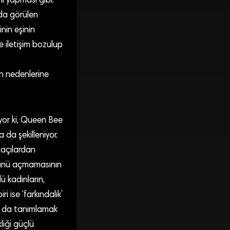
i yapması gibi.
nda görülen
nin eşinin
ve iletişim bozulup
nin nedenlerine
yor ki, Queen Bee
 da şekilleniyor.
 açılardan
 önünü açmamasının
ü kadınların,
 ise ‘farkındalık’
rak da tanımlamak
liği güçlü