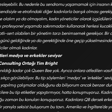
sleyebilir. Bu nedenle bu sendromu yaşamamak için insanın 
endisiyle ve etrafındaki diğer kadınlarla barışık olması gerekiy
 olalım ya da olmayalım, kadın yöneticiler olarak içgüdüleri
ı profesyonel yaşamda sakınmadan kullanarak herkesi kucakla
atlı-sert olabilen bir yönetim tarzı benimsemek gerekiyor. Bir
 günü geldiğinde ya da gerektiğinde öne geçip yükselmesinde
iler olmalı kadınlar.
tleri medya ve erkekler seviyor
onsulting Ortağı Tim Bright
anıldığı kadar çok Queen Bee yok. Ayrıca onlara atfedilen vasıf
ıkça görülebiliyor. Bu tip söylemleri ‘medya’ ve ‘erkekler’ sev
li yapılmış çalışmalar olduğunu da biliyorum ancak benzer d
ilere bu tip etiketler yapıştırmıyor, hatta konuşmuyoruz. Kadın
u zaman bu konuları konuşuyoruz. Kadınlara QB dersek erkek
r yanıyla seksist buluyorum bu tavrı. Amerika ve İngiltere’de yı