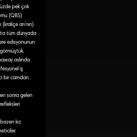
ümüzde pek çok
romu (QBS)
kraliçe arı’nın)
atta tüm dünyada
ltere edisyonunun
 görmüştük.
thaway aslında
fesyonel iş
nci bir camdan
den sonra gelen
efleksleri
 bazen kız
ticiler.