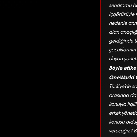
sendromu be
içgörüsüyle k
nedenle anne
alan anaçlığ
geldiğinde t
çocuklarının
duyan yönetic
Böyle etike
OneWorld C
Türkiye’de s
arasında da s
konuyla ilgi
erkek yönetic
konusu olduğ
vereceğiz? Bi