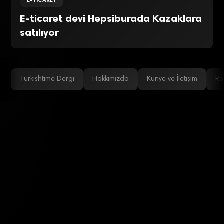
E-TICARET
E-ticaret devi Hepsiburada Kazaklara
satılıyor
Turkishtime Dergi
Hakkımızda
Künye ve İletişim
Re