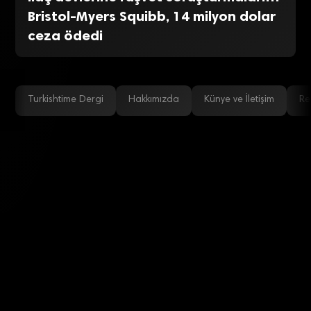
Bristol-Myers Squibb, 14 milyon dolar
ceza ödedi
Turkishtime Dergi
Hakkımızda
Künye ve İletişim
Re