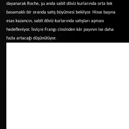
dayanarak Roche, şu anda sabit döviz kurlarında orta tek
basamaklı bir oranda satış büyümesi bekliyor. Hisse başına
esas kazancın, sabit döviz kurlarında satışları aşması
hedefleniyor. İsviçre Frangı cinsinden kâr payının ise daha
fazla artacağı düşünülüyor.
Milyon CHF
Satış %’si
Temel rakamlar
Ocak – Eylül
2015
2014
2015
201
Grup satışları
35,525
34,757
100
100
İlaç Birimi
27,690
26,965
78
78
ABD
13,047
11,528
37
33
Avrupa
6,476
7,070
18
20
Japonya
2,341
2,406
7
7
Uluslararası*
5,826
5,961
16
18