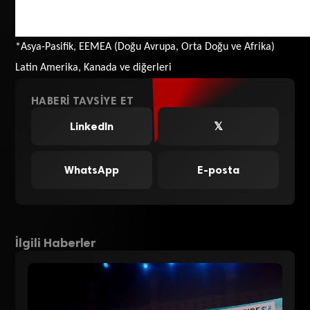
Diagnostik Birimi
7,835
7,792
22
22
*Asya-Pasifik, EEMEA (Doğu Avrupa, Orta Doğu ve Afrika)
Latin Amerika, Kanada
ve
d
iğerleri
HABERI TAVSIYE ET
LinkedIn
𝕏
WhatsApp
E-posta
İlgili Haberler