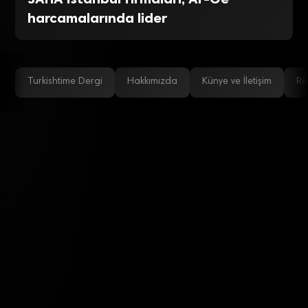
harcamalarında lider
Turkishtime Dergi
Hakkımızda
Künye ve İletişim
Re