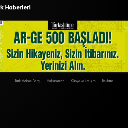
art ayı rekoru kırıldı
Finansmanı Kampany
k Haberleri
Turkishtime Dergi
Hakkımızda
Künye ve İletişim
Reklam