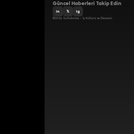
Güncel Haberleri Takip Edin
in
𝕏
ig
©2026 Turkishtime – İş Kültürü ve Ekonomi