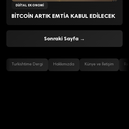
DIJITAL EKONOMI
BİTCOİN ARTIK EMTİA KABUL EDİLECEK
Sonraki Sayfa →
Turkishtime Dergi
Hakkımızda
Künye ve İletişim
Re