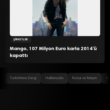
ŞIRKETLER
Mango, 107 Milyon Euro karla 2014’ü
kapattı
Turkishtime Dergi
Hakkımızda
Künye ve İletişim
Re