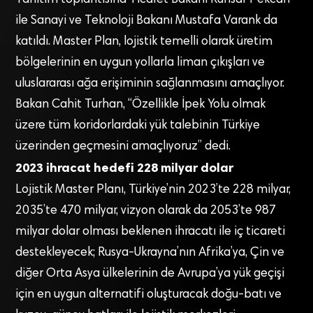
Tanıtım toplantısına Ticaret Bakanı Ruhsar Pekcan
ile Sanayi ve Teknoloji Bakanı Mustafa Varank da
katıldı. Master Plan, lojistik temelli olarak üretim
bölgelerinin en uygun yollarla liman çıkışları ve
uluslararası ağa erişiminin sağlanmasını amaçlıyor.
Bakan Cahit Turhan, “Özellikle İpek Yolu olmak
üzere tüm koridorlardaki yük talebinin Türkiye
üzerinden geçmesini amaçlıyoruz” dedi.
2023 ihracat hedefi 228 milyar dolar
Lojistik Master Planı, Türkiye’nin 2023’te 228 milyar,
2035’te 470 milyar, vizyon olarak da 2053’te 987
milyar dolar olması beklenen ihracatı ile iç ticareti
destekleyecek; Rusya-Ukrayna’nın Afrika’ya, Çin ve
diğer Orta Asya ülkelerinin de Avrupa’ya yük geçişi
için en uygun alternatifi oluşturacak doğu-batı ve