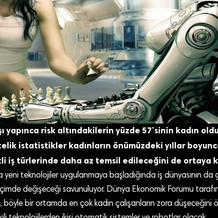
şı yapınca risk altındakilerin yüzde 57’sinin kadın old
lik istatistikler kadınların önümüzdeki yıllar boyun
li iş türlerinde daha az temsil edileceğini de ortaya 
a yeni teknolojiler uygulanmaya başladığında iş dünyasının da g
çimde değişeceği savunuluyor. Dünya Ekonomik Forumu tarafı
a, böyle bir ortamda en çok kadın çalışanların zora düşeceğini ö
li teknolojilerden ikisi otomatik sistemler ve robotlar olacak.