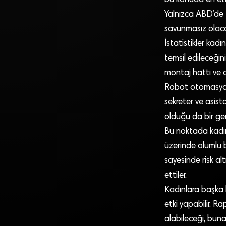
Yalnızca ABD’de 1
savunmasız olacak
İstatistikler kad
temsil edileceğin
montaj hattı ve o
Robot otomasyonu
sekreter ve asist
olduğu da bir ge
Bu noktada kadınl
üzerinde olumlu b
sayesinde risk alt
ettiler.
Kadınlara başka b
etki yapabilir. Ra
alabileceği, buna k