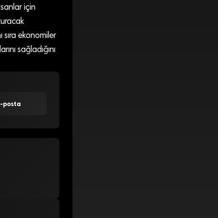
anlar için
 kuracak
anı sıra ekonomiler
arını sağladığını
E-posta