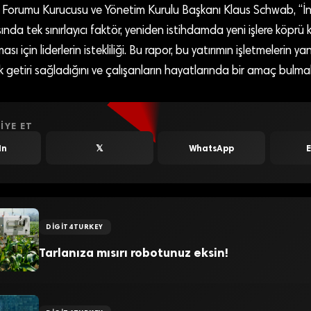
orumu Kurucusu ve Yönetim Kurulu Başkanı Klaus Schwab, “İns
ında tek sınırlayıcı faktör, yeniden istihdamda yeni işlere köprü
ası için liderlerin istekliliği. Bu rapor, bu yatırımın işletmelerin y
k getiri sağladığını ve çalışanların hayatlarında bir amaç bulmal
IYE ET
In
𝕏
WhatsApp
DIGIT4TURKEY
Tarlanıza mısırı robotunuz eksin!