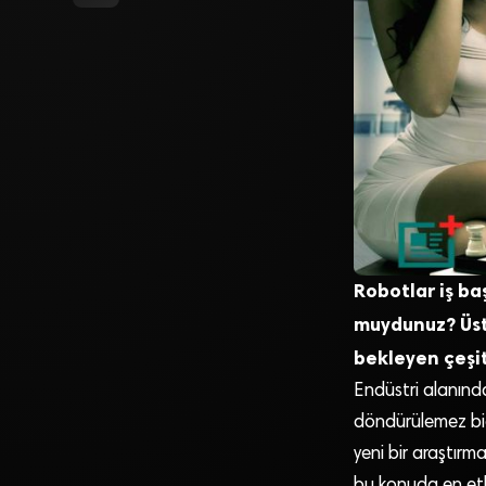
Robotlar iş ba
muydunuz? Üste
bekleyen çeşit
Endüstri alanınd
döndürülemez bi
yeni bir araştırm
bu konuda en etki