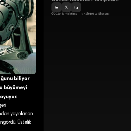
in
𝕏
ig
©2026 Turkishtime – İş Kültürü ve Ekonomi
uğunu biliyor
ca büyümeyi
koyuyor.
eri
ndan yayınlanan
ngördü. Üstelik