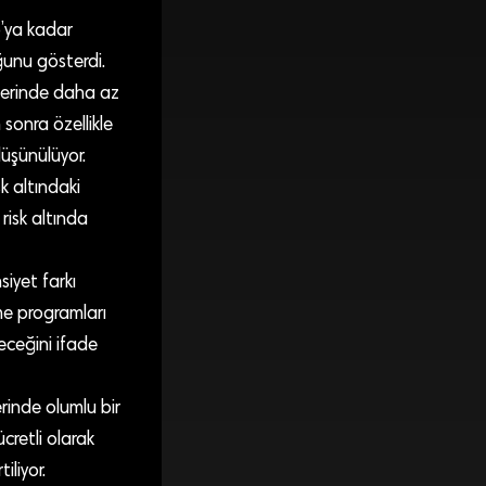
6’ya kadar
ğunu gösterdi.
rlerinde daha az
sonra özellikle
düşünülüyor.
k altındaki
risk altında
iyet farkı
me programları
leceğini ifade
erinde olumlu bir
ücretli olarak
iliyor.