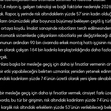
,4 milyon iş, gelişen teknoloji ve bağlı faktörler nedeniyle 202
. Rapor, iş yerinde risk altındakilerin yüzde 57’sinin kadın oldu
ınların önümüzdeki yıllar boyunca büyümeyi bekleyen çeşitli iş tü
i ortaya koydu. İmalat sanayinde robotların tercih edilmesinden 
tomatik sistemlerde çalışanların robotlarla yer değiştirileceği 
nun ardından 90 bin civarında erkek montaj hattı işçisinin ris
an olarak çalışan 164 bin kadınla karşılaştırıldığında daha fazla 
rçek.
ara başka bir mesleğe geçiş için daha iyi fırsatlar vermenin cins
ir etki yapabileceğini belirten uzmanlar, yeniden yetenek edin
ındaki kadınların yüzde 74’ünün ücretli olarak yeni işlere alınabi
ir mesleğe geçiş için daha iyi fırsatlar vermek, cinsiyet farkı üz
porda, bu tür bir girişimin, risk altındaki kadınların yüzde 74’ünü 
arşılık risk altındaki erkeklerin yüzde 53’ünün verilebileceği belirt