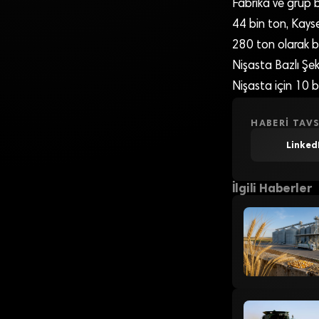
Fabrika ve grup b
44 bin ton, Kayse
280 ton olarak be
Nişasta Bazlı Şek
Nişasta için 10 b
HABERI TAVS
Linked
İlgili Haberler