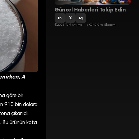
Güncel Haberleri Takip Edin
in
𝕏
ig
©2026 Turkishtime – İş Kültürü ve Ekonomi
enirken, A
na göre bir
on 910 bin dolara
na çıkarıldı.
i. Bu ürünün kota