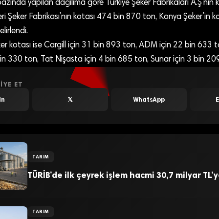
azında yapılan dağılıma göre Türkiye Şeker Fabrikaları A.Ş’nin 
ri Şeker Fabrikası’nın kotası 474 bin 870 ton, Konya Şeker’in ko
lirlendi.
er kotası ise Cargill için 31 bin 893 ton, ADM için 22 bin 633 
in 330 ton, Tat Nişasta için 4 bin 685 ton, Sunar için 3 bin 20
IYE ET
In
𝕏
WhatsApp
TARIM
TÜRİB’de ilk çeyrek işlem hacmi 30,7 milyar TL’y
TARIM