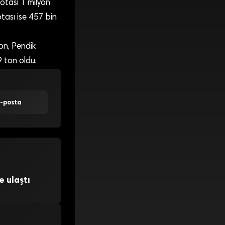
kotası 1 milyon
tası ise 457 bin
ton, Pendik
9 ton oldu.
E-posta
e ulaştı