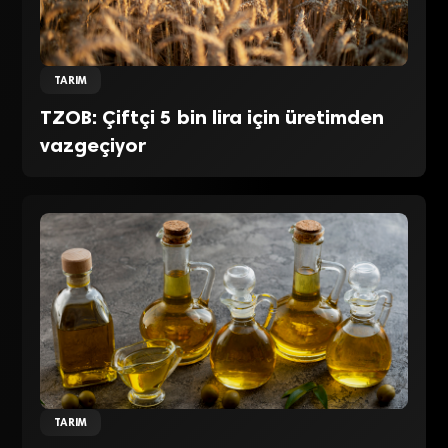
TARIM
TZOB: Çiftçi 5 bin lira için üretimden
vazgeçiyor
TARIM