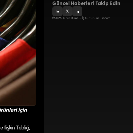
Güncel Haberleri Takip Edin
in
𝕏
ig
©2026 Turkishtime – İş Kültürü ve Ekonomi
rünleri için
İlişkin Tebliğ,