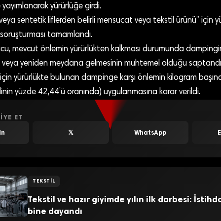
yayımlanarak yürürlüğe girdi.
eya sentetik liflerden belirli mensucat veya tekstil ürünü” için y
soruşturması tamamlandı.
u, mevcut önlemin yürürlükten kalkması durumunda dampingin
 veya yeniden meydana gelmesinin muhtemel olduğu saptandı
için yürürlükte bulunan dampinge karşı önlemin kilogram başın
inin yüzde 42,44’ü oranında) uygulanmasına karar verildi.
IYE ET
In
𝕏
WhatsApp
TEKSTIL
Tekstil ve hazır giyimde yılın ilk darbesi: İstih
bine dayandı