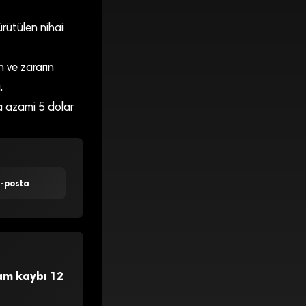
ürütülen nihai
 ve zararın
.
a azami 5 dolar
E-posta
dam kaybı 12