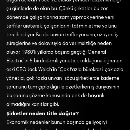
asgari ücretin 1300 TL olarak yeniden düzenlendiği
şu günlerde de olan bu. Çünkü şirketler bu zor
dönemde çalışanlarına zam yapmak yerine yeni
terfiler üreterek, çalışanlarını tatmin etme yolunu
tercih ediyor. Bu da; unvan enflasyonuna, uzayan iş
süreçlerine ve dolayısıyla da verimsizliğe neden
oluyor. 1980’li yıllarda başına geçtiği General
Electric’in 5 bin kıdemli yöneticisi olduğunu öğrenen
eski CEO Jack Welch’in “Çok fazla bürokrasi, çok azla
yönetici, çok fazla unvan” sözü şirketlerde kademe
sorununu tüm çıplaklığı ile özetlerken iş dünyasının
bu sorunu çözme konusunda pek de başarılı
olmadığını kanıtlar gibi.
Şirketler neden title dağıtır?
Ekonomik nedenler bunun başında geliyor, iyi