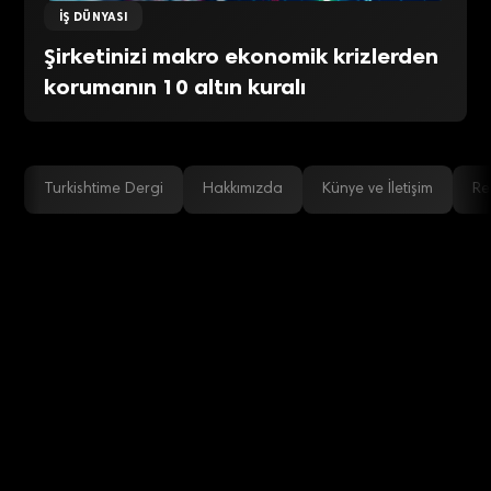
İŞ DÜNYASI
Şirketinizi makro ekonomik krizlerden
korumanın 10 altın kuralı
Turkishtime Dergi
Hakkımızda
Künye ve İletişim
Re