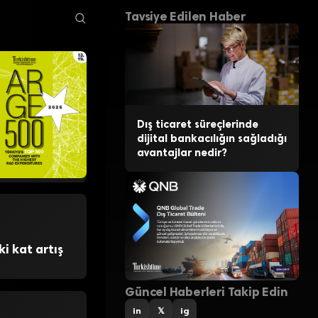
arnesi
Tavsiye Edilen Haber
Dış ticaret süreçlerinde
dijital bankacılığın sağladığı
avantajlar nedir?
ki kat artış
Güncel Haberleri Takip Edin
in
𝕏
ig