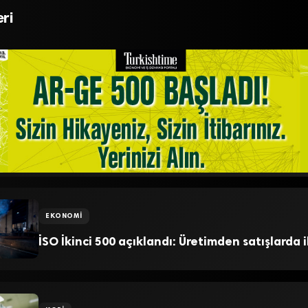
rı artırıldı
KOBİ’lerin e-ticaret k
ri
EKONOMI
İSO İkinci 500 açıklandı: Üretimden satışlarda i