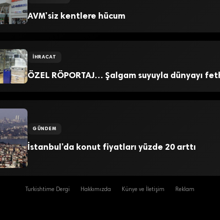
AVM’siz kentlere hücum
İHRACAT
ÖZEL RÖPORTAJ… Şalgam suyuyla dünyayı fet
GÜNDEM
İstanbul’da konut fiyatları yüzde 20 arttı
Turkishtime Dergi
Hakkımızda
Künye ve İletişim
Reklam