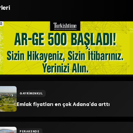
LGESİ
Hizmet Veriyor
leri
GAYRIMENKUL
Emlak fiyatları en çok Adana’da arttı
PERAKENDE